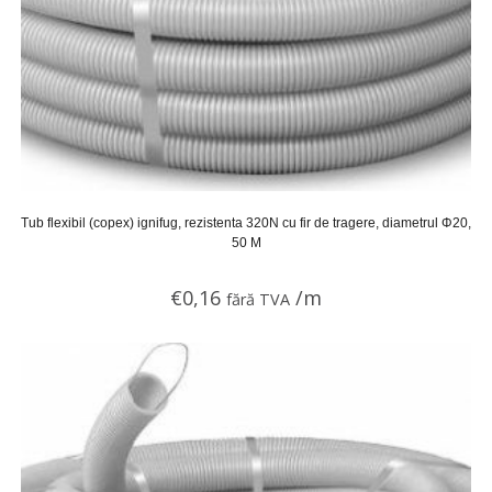
Tub flexibil (copex) ignifug, rezistenta 320N cu fir de tragere, diametrul Φ20,
50 M
€
0,16
/m
fără TVA