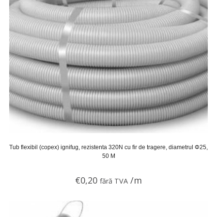
Tub flexibil (copex) ignifug, rezistenta 320N cu fir de tragere, diametrul Φ25,
50 M
€
0,20
/m
fără TVA