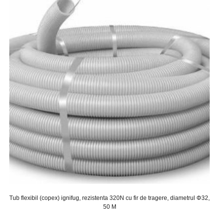
Tub flexibil (copex) ignifug, rezistenta 320N cu fir de tragere, diametrul Φ32,
50 M