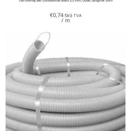
Tub drenaj aer conditional diam 25 mm, colac lungime 30m
€
0,74
fără TVA
/ m