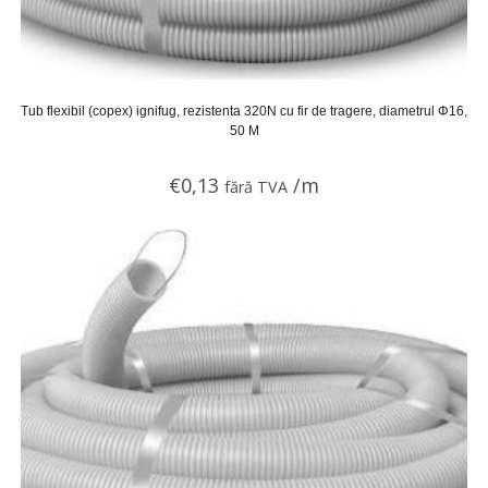
Tub flexibil (copex) ignifug, rezistenta 320N cu fir de tragere, diametrul Φ16,
50 M
€
0,13
/m
fără TVA