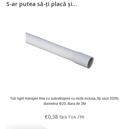
S-ar putea să-ți placă și…
Tub rigid Halogen free cu autostingere cu mufa inclusa, tip usor 320N,
diametrul Φ20, Bara de 3M
€
0,38
/m
fără TVA