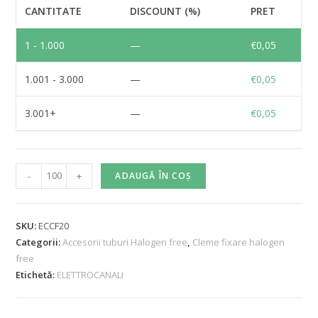
CANTITATE
DISCOUNT (%)
PRET
1 - 1.000
—
€
0,05
1.001 - 3.000
—
€
0,05
3.001+
—
€
0,05
-
+
ADAUGĂ ÎN COȘ
SKU:
ECCF20
Categorii:
Accesorii tuburi Halogen free
,
Cleme fixare halogen
free
Etichetă:
ELETTROCANALI