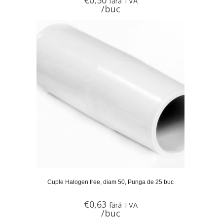
€
0,50
fără TVA
/buc
Cuple Halogen free, diam 50, Punga de 25 buc
€
0,63
fără TVA
/buc