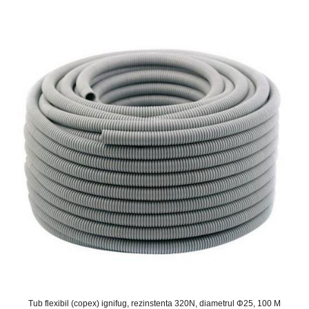
Tub flexibil (copex) ignifug, rezinstenta 320N, diametrul Φ25, 100 M