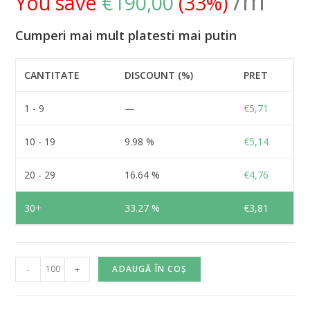
/m
You save
€
190,00
(
33
%)
Cumperi mai mult platesti mai putin
CANTITATE
DISCOUNT (%)
PRET
1 - 9
—
€
5,71
10 - 19
9.98 %
€
5,14
20 - 29
16.64 %
€
4,76
30+
33.27 %
€
3,81
-
+
ADAUGĂ ÎN COȘ