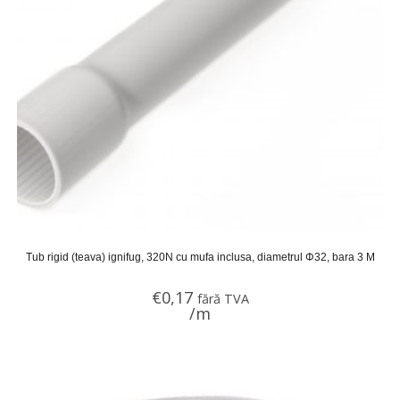
Tub rigid (teava) ignifug, 320N cu mufa inclusa, diametrul Φ32, bara 3 M
€
0,17
fără TVA
/m