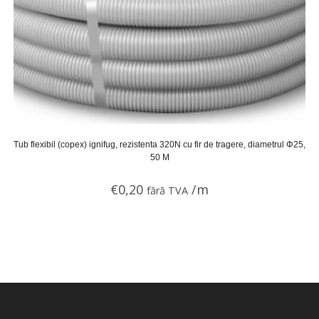
Tub flexibil (copex) ignifug, rezistenta 320N cu fir de tragere, diametrul Φ25,
50 M
€
0,20
/m
fără TVA