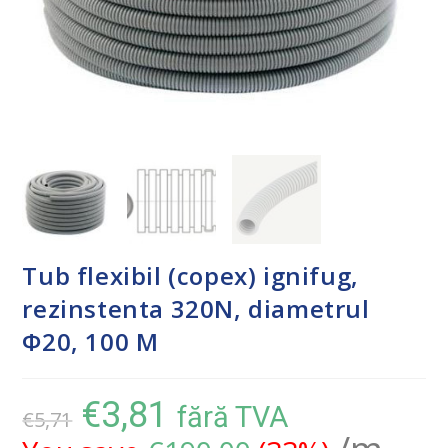
Tub flexibil (copex) ignifug,
rezinstenta 320N, diametrul
Φ20, 100 M
€
3,81
fără TVA
€
5,71