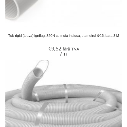
Tub rigid (teava) ignifug, 320N cu mufa inclusa, diametrul Φ16, bara 3 M
€
9,52
fără TVA
/m