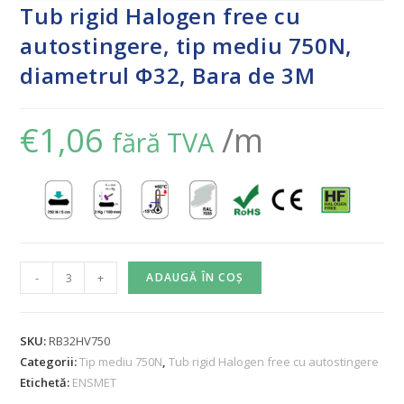
Tub rigid Halogen free cu
autostingere, tip mediu 750N,
diametrul Φ32, Bara de 3M
€
1,06
/m
fără TVA
-
+
ADAUGĂ ÎN COȘ
SKU:
RB32HV750
Categorii:
Tip mediu 750N
,
Tub rigid Halogen free cu autostingere
Etichetă:
ENSMET