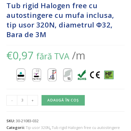
Tub rigid Halogen free cu
autostingere cu mufa inclusa,
tip usor 320N, diametrul Φ32,
Bara de 3M
€
0,97
/m
fără TVA
-
+
ADAUGĂ ÎN COȘ
SKU:
30-21083-032
Categorii:
Tip usor 320N
,
Tub rigid Halogen free cu autostingere