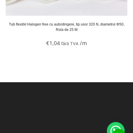
Tub flexibil Halogen free cu autostingere, tip usor 320 N, diametrul Φ50,
Rola de 25 M
€
1,04
/m
fără TVA
Suport online