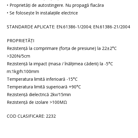
• Proprietăţi de autostingere. Nu propagă flacăra
• Se folosește în instalațiile electrice
STANDARDE APLICATE: EN.61386-1/2004; EN.61386-21/2004
PROPRIETĂŢI
Rezistenţă la comprimare (forţa de presiune) la 22±2°C
>320Ν/5cm
Rezistenţă la impact (masa / înălţimea căderii) la -5°C
m:1kg/h:100mm
Temperatura limită inferioară -15°C
Temperatura limită superioară +90°C
Rezistenţă dielectrică 2kv/15min
Rezistenţă de izolare >100ΜΩ
COD CLASIFICARE: 2232