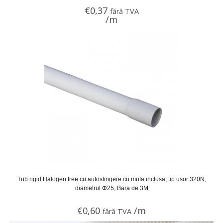
€
0,37
fără TVA
/m
Tub rigid Halogen free cu autostingere cu mufa inclusa, tip usor 320N,
diametrul Φ25, Bara de 3M
€
0,60
/m
fără TVA