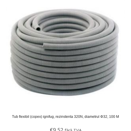
Tub flexibil (copex) ignifug, rezinstenta 320N, diametrul Φ32, 100 M
€
9,52
fără TVA