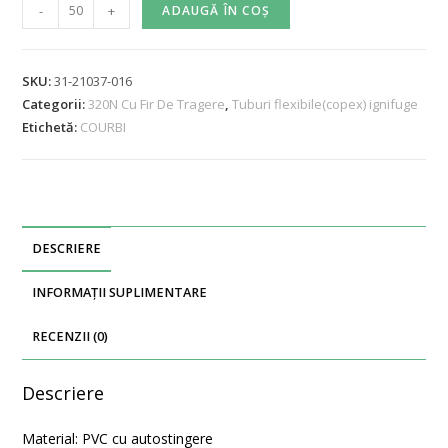
-
+
ADAUGĂ ÎN COȘ
SKU:
31-21037-016
Categorii:
320N Cu Fir De Tragere
,
Tuburi flexibile(copex) ignifuge
Etichetă:
COURBI
DESCRIERE
INFORMAȚII SUPLIMENTARE
RECENZII (0)
Descriere
Material: PVC cu autostingere