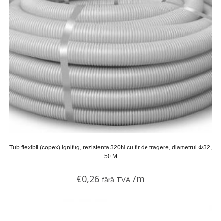
Tub flexibil (copex) ignifug, rezistenta 320N cu fir de tragere, diametrul Φ32,
50 M
€
0,26
/m
fără TVA