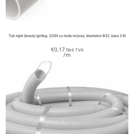
Tub rigid (teava) ignifug, 320N cu mufa inclusa, diametrul Φ32, bara 3 M
€
0,17
fără TVA
/m