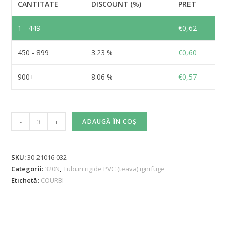
CANTITATE
DISCOUNT (%)
PRET
1 - 449
—
€
0,62
450 - 899
3.23 %
€
0,60
900+
8.06 %
€
0,57
-
+
ADAUGĂ ÎN COȘ
SKU:
30-21016-032
Categorii:
320N
,
Tuburi rigide PVC (teava) ignifuge
Etichetă:
COURBI