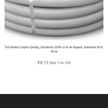
Tub flexibil (copex) ignifug, rezistenta 320N cu fir de tragere, diametrul Φ16,
50 M
€
0,13
/m
fără TVA